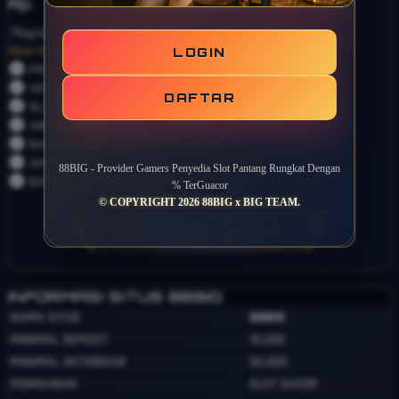
Rp.
10.000
View license details
LOGIN
PROVIDER GAMERS
AKSES ONLINE
DAFTAR
SLOT ONLINE
ARENA GAME
BANDAR SLOT
AKSES 88BIG
88BIG - Provider Gamers Penyedia Slot Pantang Rungkat Dengan
BANDAR SLOT ONLINE
% TerGuacor
© COPYRIGHT 2026 88BIG x BIG TEAM.
INFORMASI SITUS 88BIG
NAMA SITUS
88BIG
MINIMAL DEPOSIT
10.000
MINIMAL WITHDRAW
50.000
PERMAINAN
SLOT GACOR