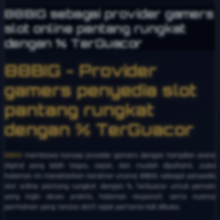
88BIG sebagai provider gamers
slot online pantang rungkat
dengan % TerGuacor
88BIG - Provider
gamers penyedia slot
pantang rungkat
dengan % TerGuacor
88BIG
membawa konsep provider gamers dengan tampilan arena
digital yang lebih tegas, cepat, dan mudah dipahami. Judul
halaman ini menekankan karakter utama 88BIG sebagai penyedia
slot online pantang rungkat dengan % TerGuacor untuk pemain
yang ingin akses praktis, halaman responsif, serta nuansa
permainan yang terasa aktif sejak pertama kali dibuka.