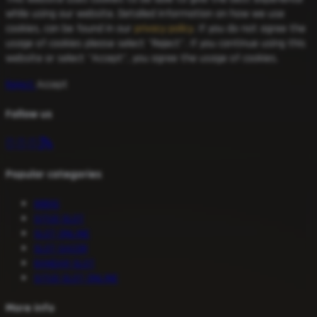
while using our website. Detailed information on how we use
cookies, can be found in our
privacy policy
. If you do not agree the
usage of cookies please select "Reject". If you continue using this
website or select "Accept", you agree the usage of cookies.
Reject
Accept
Follow
us
Popular
categories
88BIG
SITUS SLOT
SLOT ONLINE
SLOT GACOR
BANDAR SLOT
SITUS SLOT ONLINE
More
info