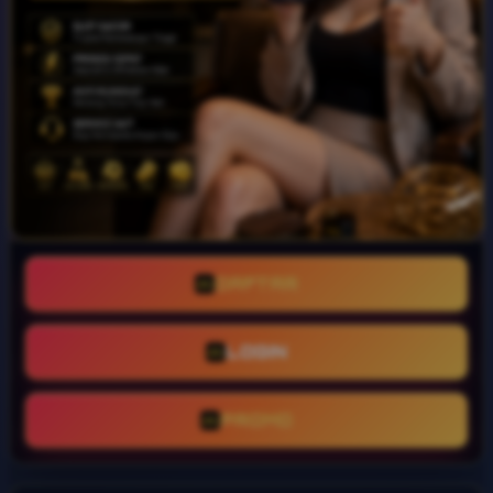
DAFTAR
LOGIN
PROMO