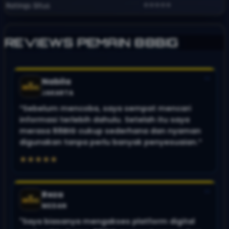
⭐️⭐️⭐️⭐️⭐️
Ratings Situs
REVIEWS PEMAIN 88BIG
❝
Nabila
JAKARTA
“Sebelum mencoba, saya sempat mencari
informasi terlebih dahulu. Setelah itu saya
merasa 88BIG cukup sederhana dan nyaman
digunakan tanpa perlu banyak penyesuaian.”
★★★★★
❝
Reza
MEDAN
"Saya biasanya mengakses platform digital