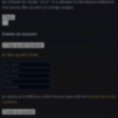
be offered for resale "as-is". It is allowed to distribute/sublicense
the source files as part of a larger project.
Close
×
Create an account
Sign up with Facebook
or
Sign up with Email
By signing up to 88BIG you confirm that you agree with the
member terms and
conditions
Create my account