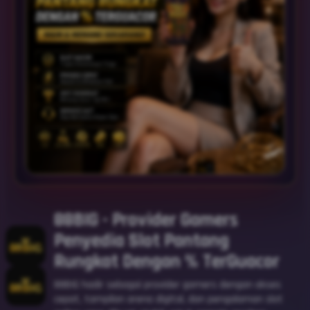
88BIG - Provider Gamers
Penyedia Slot Pantang
Rungkat Dengan % TerGuacor
88BIG hadir sebagai provider gamers dengan akses
cepat, tampilan arena digital, dan pengalaman slot