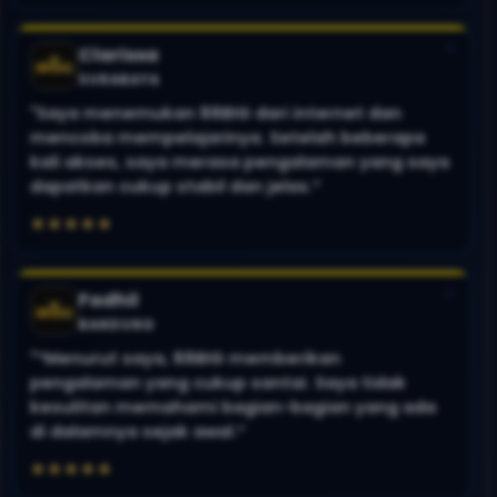
❝
Clarissa
SURABAYA
"Saya menemukan 88BIG dari internet dan
mencoba mempelajarinya. Setelah beberapa
kali akses, saya merasa pengalaman yang saya
dapatkan cukup stabil dan jelas.”
★★★★★
❝
Fadhil
BANDUNG
"“Menurut saya, 88BIG memberikan
pengalaman yang cukup santai. Saya tidak
kesulitan memahami bagian-bagian yang ada
di dalamnya sejak awal.”
★★★★★