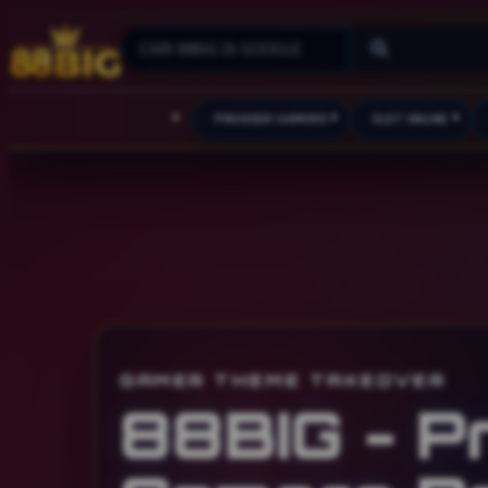
PROVIDER GAMERS
SLOT ONLINE
GAMER THEME TAKEOVER
88BIG - P