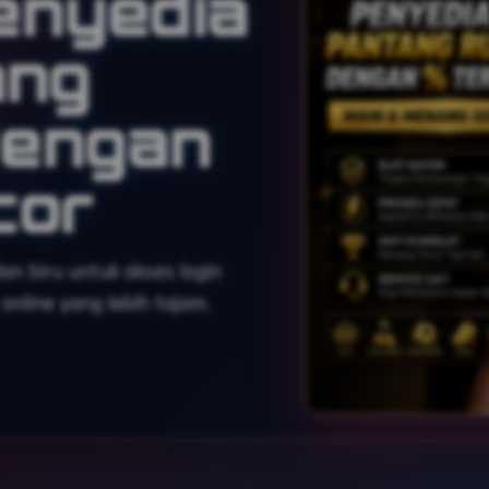
enyedia
ang
Dengan
cor
an biru untuk akses login
 online yang lebih tajam.