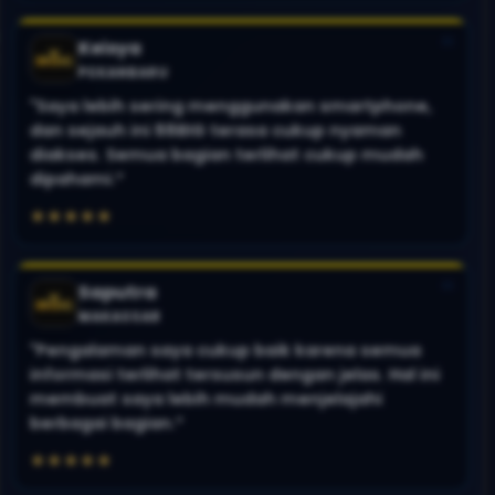
❝
Keisya
PEKANBARU
"Saya lebih sering menggunakan smartphone,
dan sejauh ini 88BIG terasa cukup nyaman
diakses. Semua bagian terlihat cukup mudah
dipahami.”
★★★★★
❝
Saputra
MAKASSAR
"Pengalaman saya cukup baik karena semua
informasi terlihat tersusun dengan jelas. Hal ini
membuat saya lebih mudah menjelajahi
berbagai bagian.”
★★★★★