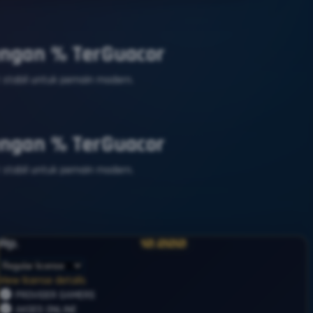
engan % TerGuacor
t stabil untuk pemain modern.
engan % TerGuacor
t stabil untuk pemain modern.
Rp.
10.000
View license details
PROVIDER GAMERS
AKSES ONLINE