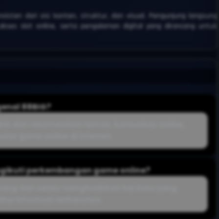
sisten dari sisi konten, struktur, dan visual. Pengunjung langsung
ses slot online, serta pengalaman digital yang dirancang untuk
enal 88BIG?
G dari rekomendasi teman, komunitas online,
tar game online di internet.
gikuti perkembangan game online?
bang dan selalu menghadirkan hal baru yang
ui informasi terbarunya.