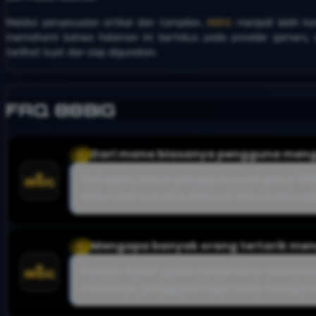
Melalui penyesuaian artikel dan tampilan,
88BIG
menjadi lebih kon
memahami bahwa halaman ini berfokus pada provider gamers, ak
terlihat kuat dan siap digunakan.
FAQ 88BIG
Dari mana biasanya pengguna meng
Q
Sebagian besar pengguna mengenal 88BI
atau saat mereka mencari informasi sepu
Mengapa banyak orang tertarik men
Q
Karena dunia game online terus berkem
membuat pengguna ingin terus mengetah