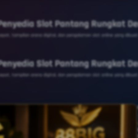
 Penyedia Slot Pantang Rungkat D
epat, tampilan arena digital, dan pengalaman slot online yang dibua
 Penyedia Slot Pantang Rungkat D
epat, tampilan arena digital, dan pengalaman slot online yang dibua