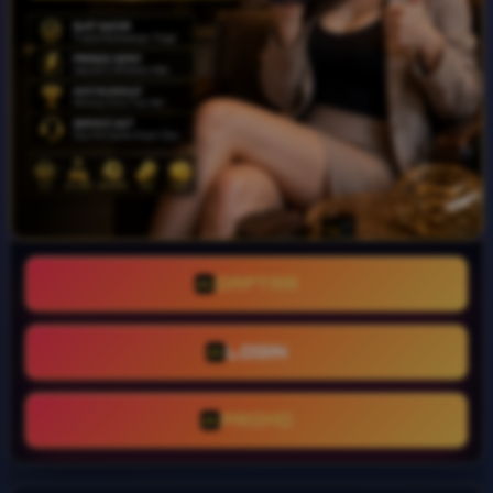
DAFTAR
LOGIN
PROMO