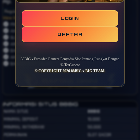
Rp.
10.000
View license details
LOGIN
PROVIDER GAMERS
AKSES ONLINE
DAFTAR
SLOT ONLINE
ARENA GAME
BANDAR SLOT
AKSES 88BIG
88BIG - Provider Gamers Penyedia Slot Pantang Rungkat Dengan
BANDAR SLOT ONLINE
% TerGuacor
© COPYRIGHT 2026 88BIG x BIG TEAM.
INFORMASI SITUS 88BIG
NAMA SITUS
88BIG
MINIMAL DEPOSIT
10.000
MINIMAL WITHDRAW
50.000
PERMAINAN
SLOT GACOR