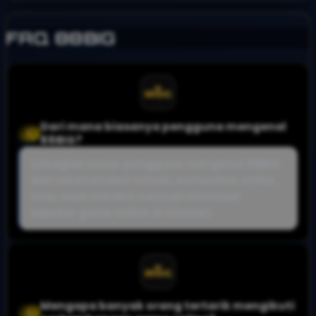
FAQ 88BIG
Dari mana biasanya pengguna mengenal
Q
88BIG?
Sebagian besar pengguna mengenal 88BIG
dari rekomendasi teman, komunitas online,
atau saat mereka mencari informasi
seputar game online di internet.
Mengapa banyak orang tertarik mengikuti
Q