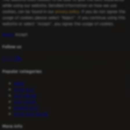
while using our website. Detailed information on how we use
cookies, can be found in our
privacy policy
. If you do not agree the
usage of cookies please select "Reject". If you continue using this
website or select "Accept", you agree the usage of cookies.
Reject
Accept
Follow
us
Popular
categories
88BIG
SITUS SLOT
SLOT ONLINE
SLOT GACOR
BANDAR SLOT
SITUS SLOT ONLINE
More
info