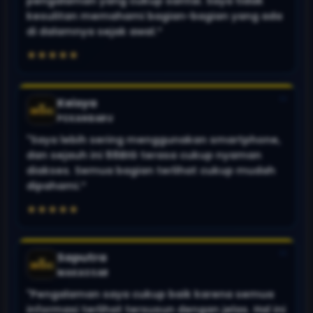
pengalaman yang cukup santai. Saya tidak
kesulitan memahami bagian-bagian yang ada
di dalamnya sejak awal.”
★★★★★
❝
Keisya
PEKANBARU
"Saya lebih sering menggunakan smartphone,
dan sejauh ini 88BIG terasa cukup nyaman
diakses. Semua bagian terlihat cukup mudah
dipahami.”
★★★★★
❝
Saputra
MAKASSAR
"Pengalaman saya cukup baik karena semua
informasi terlihat tersusun dengan jelas. Hal ini