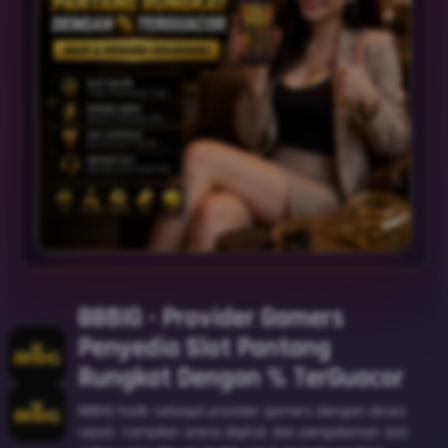
88BIG - Provider Gamers
Penyedia Slot Pantang
Rungkat Dengan % TerGuacor
88BIG hadir sebagai provider gamers dengan akses
cepat, tampilan arena digital, dan pengalaman slot