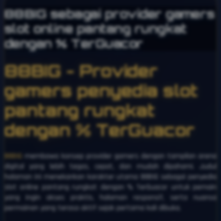
88BIG sebagai provider gamers
slot online pantang rungkat
dengan % TerGuacor
88BIG - Provider
gamers penyedia slot
pantang rungkat
dengan % TerGuacor
88BIG
membawa konsep provider gamers dengan tampilan arena
digital yang lebih tegas, cepat, dan mudah dipahami. Judul
halaman ini menekankan karakter utama 88BIG sebagai penyedia
slot online pantang rungkat dengan % TerGuacor untuk pemain
yang ingin akses praktis, halaman responsif, serta nuansa
permainan yang terasa aktif sejak pertama kali dibuka.