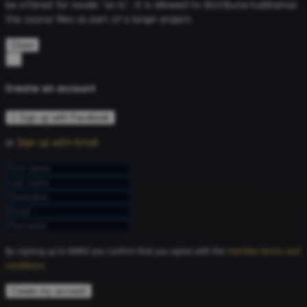
be offered for resale "as-is". It is allowed to distribute/sublicense
the source files as part of a larger project.
Close
×
Create an account
Sign up with Facebook
or
Sign up with Email
By signing up to 88BIG you confirm that you agree with the
member terms and
conditions
Create my account