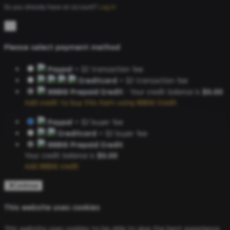
Do you already have an account?
Log in
×
Please select payment method
Paypal
+ $2 transaction fee
Creditcard
+ $2 transaction fee
88BIG Prepaid Credit
- Your credit balance is
$0.00
Add credit to buy this item using 88BIG Credit
Paypal
+ $2 buyer fee
Creditcard
+ $2 buyer fee
88BIG Prepaid Credit
Your credit balance is
$0.00
Add 88BIG credit
Continue
This website uses cookies
This website uses cookies to be able to give the best experience