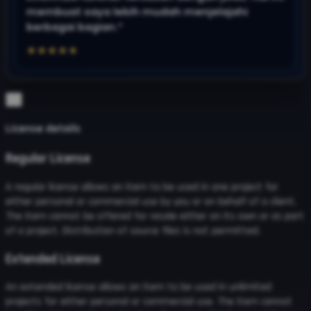
membuat saya lebih mudah menjelajahi
berbagai bagian.”
★★★★★
×
License details
Regular License
A regular license allows an item to be used in one project for
either personal or commercial use by you or on behalf of a client.
The item cannot be offered for resale either on its own or as part
of a project. Distribution of source files is not permitted.
Extended License
An extended license allows an item to be used in unlimited
projects for either personal or commercial use. The item cannot