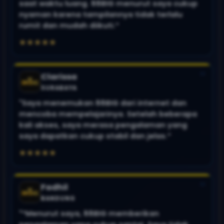
saat waktu luang. 88BIG menurut saya cukup
nyaman karena tampilannya tidak terlalu
rumit dan mudah diikuti.”
★★★★★
❝
Clarissa
SURABAYA
"Saya menemukan 88BIG dari internet dan
mencoba mempelajarinya. Setelah beberapa
kali akses, saya merasa pengalaman yang
saya dapatkan cukup stabil dan jelas.”
★★★★★
❝
Fadhil
BANDUNG
"“Menurut saya, 88BIG memberikan