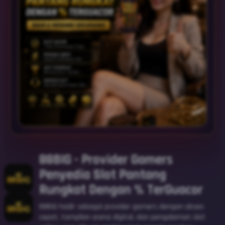
88BIG - Provider Gamers
Penyedia Slot Pantang
Rungkat Dengan % TerGuacor
88BIG hadir sebagai provider gamers dengan akses
cepat, tampilan arena digital, dan pengalaman slot