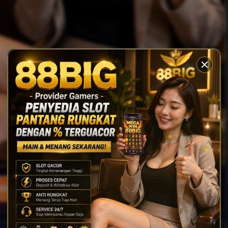
OGIN
PROMO