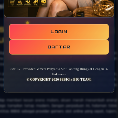
lot online pantang rungkat
s penyedia slot pantang
LOGIN
uacor
DAFTAR
ital yang lebih tegas, cepat, dan mudah dipahami. Judul halaman
ine pantang rungkat dengan % TerGuacor untuk pemain yang ingin
sa aktif sejak pertama kali dibuka.
88BIG - Provider Gamers Penyedia Slot Pantang Rungkat Dengan %
 pengalaman yang rapi: tombol login dan daftar mudah ditemukan,
TerGuacor
asi penting disusun agar pemain tidak perlu mencari terlalu jauh.
© COPYRIGHT 2026 88BIG x BIG TEAM.
ngalaman bermain yang stabil, tidak ribet, dan tetap fokus pada
 gelap memberi kesan arena malam, aksen merah menambah energi
ga tampilan tetap modern. Dengan perpaduan ini, halaman tidak
tas 88BIG sebagai provider gamers slot online yang cepat, tajam,