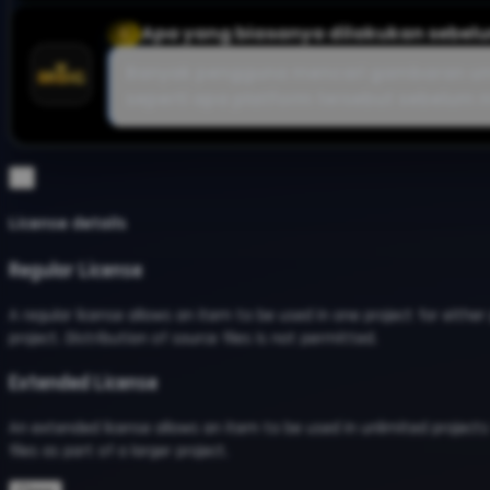
Apa yang biasanya dilakukan sebel
Q
Banyak pengguna mencari gambaran um
seperti apa platform tersebut sebelum
×
License details
Regular License
A regular license allows an item to be used in one project for either
project. Distribution of source files is not permitted.
Extended License
An extended license allows an item to be used in unlimited projects 
files as part of a larger project.