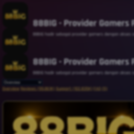
88BIG - Provider Gamers
88BIG hadir sebagai provider gamers dengan akses c
88BIG - Provider Gamers
88BIG hadir sebagai provider gamers dengan akses c
Overview
Reviews (99.861K)
Support (102.835K)
FAQ (5)