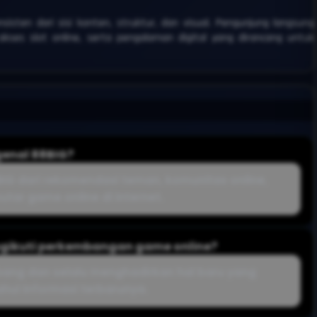
sisten dari sisi konten, struktur, dan visual. Pengunjung langsung
ses slot online, serta pengalaman digital yang dirancang untuk
enal 88BIG?
G dari rekomendasi teman, komunitas online,
tar game online di internet.
gikuti perkembangan game online?
bang dan selalu menghadirkan hal baru yang
ui informasi terbarunya.