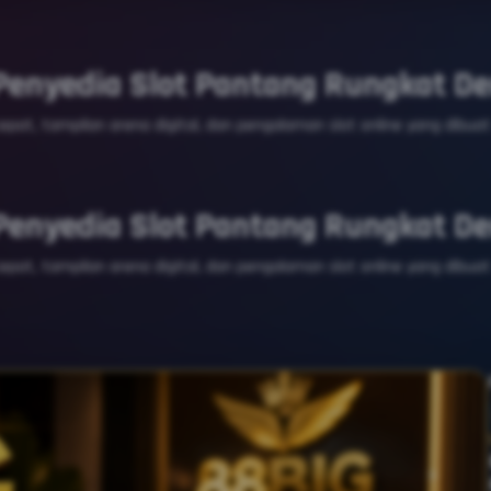
 Penyedia Slot Pantang Rungkat D
epat, tampilan arena digital, dan pengalaman slot online yang dibua
 Penyedia Slot Pantang Rungkat D
epat, tampilan arena digital, dan pengalaman slot online yang dibua