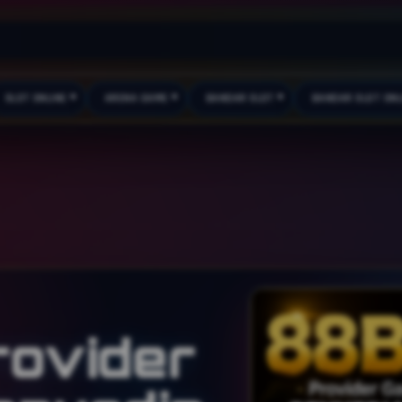
SLOT ONLINE
ARENA GAME
BANDAR SLOT
BANDAR SLOT ONL
rovider