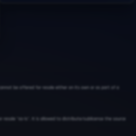
cannot be offered for resale either on its own or as part of a
resale "as-is". It is allowed to distribute/sublicense the source