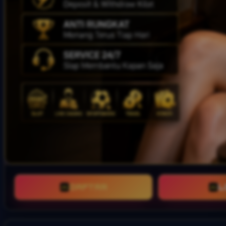
DAFTAR
L