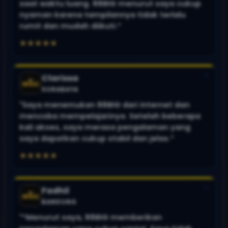
saat waktu luang. 88BIG menurut saya cukup
nyaman karena tampilannya tidak terlalu
rumit dan mudah diikuti.”
★★★★★
❝
Clarissa
SURABAYA
"Saya menemukan 88BIG dari internet dan
mencoba mempelajarinya. Setelah beberapa
kali akses, saya merasa pengalaman yang
saya dapatkan cukup stabil dan jelas.”
★★★★★
❝
Fadhil
BANDUNG
"“Menurut saya, 88BIG memberikan