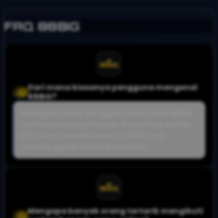
FAQ 88BIG
Dari mana biasanya pengguna mengenal
Q
88BIG?
Sebagian besar pengguna mengenal 88BIG
dari rekomendasi teman, komunitas online,
atau saat mereka mencari informasi
seputar game online di internet.
Mengapa banyak orang tertarik mengikuti
Q