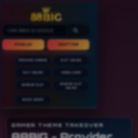
MASUK
DAFTAR
PROVIDER GAMERS
SLOT ONLINE
SLOT ONLINE
ARENA GAME
BANDAR SLOT
BANDAR SLOT
ONLINE
AKSES 88BIG
GAMER THEME TAKEOVER
88BIG - Provider