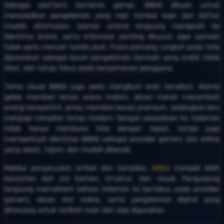
Sebagai platform bertema gamer, 88BIG dibuat untuk
menonjolkan pengalaman yang rapi: tombol login dan daftar
mudah ditemukan, banner utama langsung mengarah ke
identitas brand, serta informasi penting disusun agar pemain
tidak perlu mencari terlalu jauh. Frasa pantang rungkat pada title
diposisikan sebagai kesan pengalaman bermain yang stabil, tidak
ribet, dan tetap fokus pada kenyamanan pengguna.
Tema visual 88BIG juga perlu mengikuti arah tersebut. Warna
gelap memberi kesan arena malam, aksen merah menambah
energi kompetitif, emas memberi kesan premium, sedangkan biru
menjaga tampilan tetap modern. Dengan perpaduan ini, halaman
tidak hanya membaca title dengan tepat, tetapi juga
memperkuat identitas 88BIG sebagai provider gamers slot online
yang cepat, tajam, dan mudah dikenali.
Melalui penyesuaian artikel dan tampilan,
88BIG
menjadi lebih
konsisten dari sisi konten, struktur, dan visual. Pengunjung
langsung memahami bahwa halaman ini berfokus pada provider
gamers, akses slot online, serta pengalaman digital yang
dirancang untuk terlihat kuat dan siap digunakan.