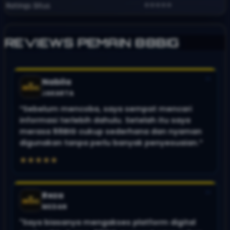
⭐️⭐️⭐️⭐️⭐️
Ratings Situs
REVIEWS PEMAIN 88BIG
❝
Nabila
JAKARTA
“Sebelum mencoba, saya sempat mencari
informasi terlebih dahulu. Setelah itu saya
merasa 88BIG cukup sederhana dan nyaman
digunakan tanpa perlu banyak penyesuaian.”
★★★★★
❝
Reza
MEDAN
"Saya biasanya mengakses platform digital