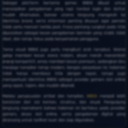
Sebagai platform bertema gamer, 88BIG dibuat untuk
menonjolkan pengalaman yang rapi: tombol login dan daftar
mudah ditemukan, banner utama langsung mengarah ke
identitas brand, serta informasi penting disusun agar pemain
tidak perlu mencari terlalu jauh. Frasa pantang rungkat pada title
diposisikan sebagai kesan pengalaman bermain yang stabil, tidak
ribet, dan tetap fokus pada kenyamanan pengguna.
Tema visual 88BIG juga perlu mengikuti arah tersebut. Warna
gelap memberi kesan arena malam, aksen merah menambah
energi kompetitif, emas memberi kesan premium, sedangkan biru
menjaga tampilan tetap modern. Dengan perpaduan ini, halaman
tidak hanya membaca title dengan tepat, tetapi juga
memperkuat identitas 88BIG sebagai provider gamers slot online
yang cepat, tajam, dan mudah dikenali.
Melalui penyesuaian artikel dan tampilan,
88BIG
menjadi lebih
konsisten dari sisi konten, struktur, dan visual. Pengunjung
langsung memahami bahwa halaman ini berfokus pada provider
gamers, akses slot online, serta pengalaman digital yang
dirancang untuk terlihat kuat dan siap digunakan.