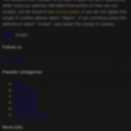
while using our website. Detailed information on how we use
cookies, can be found in our
privacy policy
. If you do not agree the
usage of cookies please select "Reject". If you continue using this
website or select "Accept", you agree the usage of cookies.
Reject
Accept
Follow
us
Popular
categories
88BIG
SITUS SLOT
SLOT ONLINE
SLOT GACOR
BANDAR SLOT
SITUS SLOT ONLINE
More
info