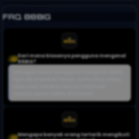
FAQ 88BIG
Dari mana biasanya pengguna mengenal
Q
88BIG?
Sebagian besar pengguna mengenal 88BIG
dari rekomendasi teman, komunitas online,
atau saat mereka mencari informasi
seputar game online di internet.
Mengapa banyak orang tertarik mengikuti
Q