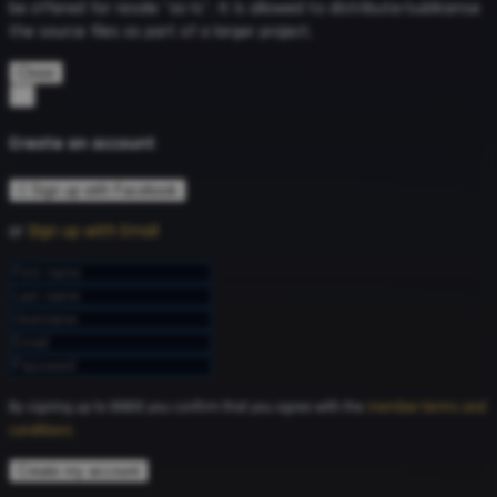
be offered for resale "as-is". It is allowed to distribute/sublicense
the source files as part of a larger project.
Close
×
Create an account
Sign up with Facebook
or
Sign up with Email
By signing up to 88BIG you confirm that you agree with the
member terms and
conditions
Create my account