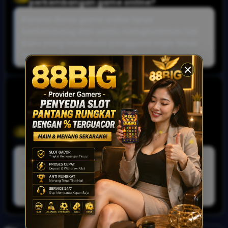
perkembangan game online?
Karena dunia game online terus
berkembang dan selalu menghadirkan hal
baru yang membuat pengguna ingin terus
mengetahui informasi terbarunya.
Apa yang biasanya dilakukan sebelum
seseorang mulai mengenal sebuah
Q
platform?
Banyak pengguna mencari gambaran
umum terlebih dahulu agar mereka lebih
memahami seperti apa platform tersebut
sebelum menggunakannya.