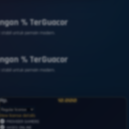
engan % TerGuacor
t stabil untuk pemain modern.
engan % TerGuacor
t stabil untuk pemain modern.
Rp.
10.000
View license details
PROVIDER GAMERS
AKSES ONLINE