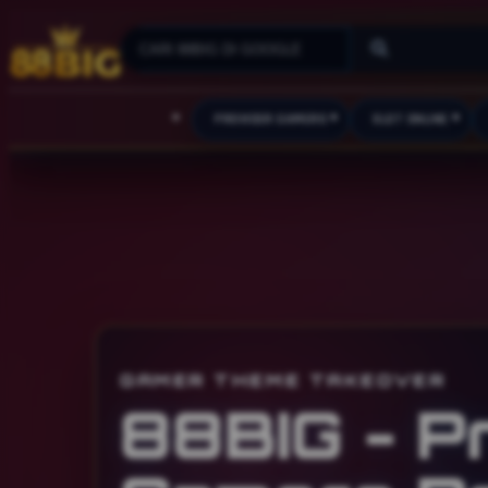
PROVIDER GAMERS
SLOT ONLINE
GAMER THEME TAKEOVER
88BIG - P