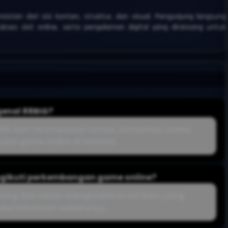
sisten dari sisi konten, struktur, dan visual. Pengunjung langsung
ses slot online, serta pengalaman digital yang dirancang untuk
enal 88BIG?
G dari rekomendasi teman, komunitas online,
tar game online di internet.
gikuti perkembangan game online?
bang dan selalu menghadirkan hal baru yang
ui informasi terbarunya.