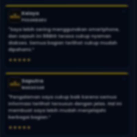
❝
Keisya
PEKANBARU
"Saya lebih sering menggunakan smartphone,
dan sejauh ini 88BIG terasa cukup nyaman
diakses. Semua bagian terlihat cukup mudah
dipahami.”
★★★★★
❝
Saputra
MAKASSAR
"Pengalaman saya cukup baik karena semua
informasi terlihat tersusun dengan jelas. Hal ini
membuat saya lebih mudah menjelajahi
berbagai bagian.”
★★★★★