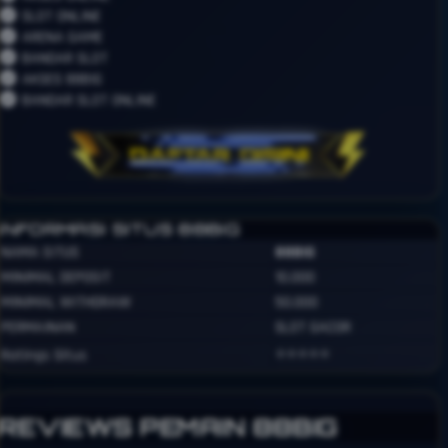
SLOT ONLINE
ARENA GAME
BANDAR SLOT
AKSES 88BIG
BANDAR SLOT ONLINE
INFORMASI SITUS 88BIG
NAMA SITUS
88BIG
MINIMAL DEPOSIT
10.000
MINIMAL WITHDRAW
50.000
PERMAINAN
SLOT GACOR
⭐️⭐️⭐️⭐️⭐️
Ratings Situs
REVIEWS PEMAIN 88BIG