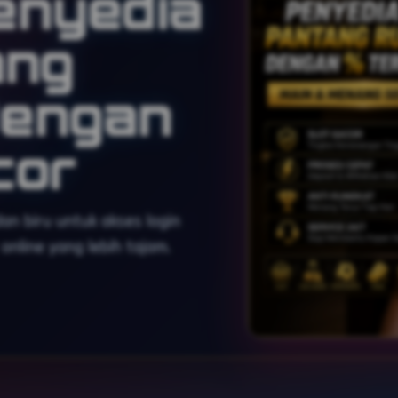
enyedia
ang
Dengan
cor
an biru untuk akses login
 online yang lebih tajam.