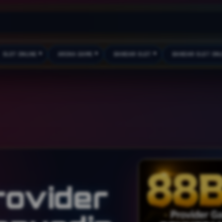
SLOT ONLINE
ARENA GAME
BANDAR SLOT
BANDAR SLOT ONL
rovider