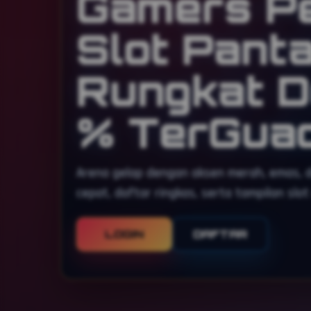
Gamers P
Slot Pant
Rungkat 
% TerGua
Arena gelap dengan aksen merah, emas, d
cepat, daftar ringkas, serta tampilan slot
LOGIN
DAFTAR