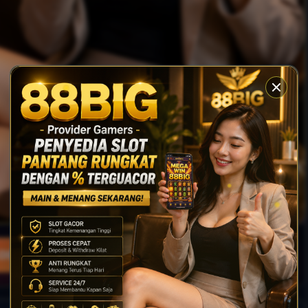
OGIN
PROMO