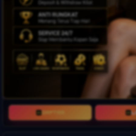
DAFTAR
L