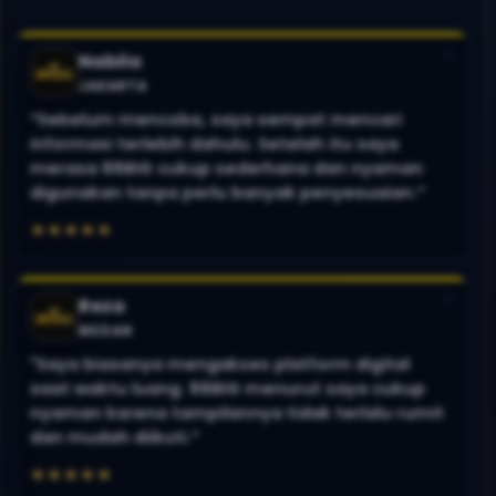
❝
Nabila
JAKARTA
“Sebelum mencoba, saya sempat mencari
informasi terlebih dahulu. Setelah itu saya
merasa 88BIG cukup sederhana dan nyaman
digunakan tanpa perlu banyak penyesuaian.”
★★★★★
❝
Reza
MEDAN
"Saya biasanya mengakses platform digital
saat waktu luang. 88BIG menurut saya cukup
nyaman karena tampilannya tidak terlalu rumit
dan mudah diikuti.”
★★★★★