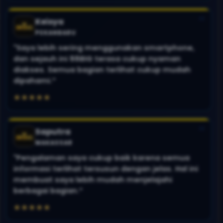
❝
Keisya
PEKANBARU
"Saya lebih sering menggunakan smartphone,
dan sejauh ini 88BIG terasa cukup nyaman
diakses. Semua bagian terlihat cukup mudah
dipahami.”
★★★★★
❝
Saputra
MAKASSAR
"Pengalaman saya cukup baik karena semua
informasi terlihat tersusun dengan jelas. Hal ini
membuat saya lebih mudah menjelajahi
berbagai bagian.”
★★★★★