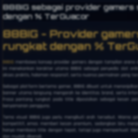
88BIG sebagai provider gamers s
dengan % TerGuacor
88BIG - Provider gamer
rungkat dengan % TerG
88BIG
membawa konsep provider gamers dengan tampilan arena dig
ini menekankan karakter utama 88BIG sebagai penyedia slot onl
akses praktis, halaman responsif, serta nuansa permainan yang tera
Sebagai platform bertema gamer, 88BIG dibuat untuk menonjolkan
banner utama langsung mengarah ke identitas brand, serta inform
Frasa pantang rungkat pada title diposisikan sebagai kesan pe
kenyamanan pengguna.
Tema visual 88BIG juga perlu mengikuti arah tersebut. Warna
kompetitif, emas memberi kesan premium, sedangkan biru menja
hanya membaca title dengan tepat, tetapi juga memperkuat identi
dan mudah dikenali.