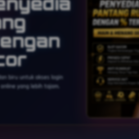
enyedia
ang
Dengan
cor
an biru untuk akses login
 online yang lebih tajam.