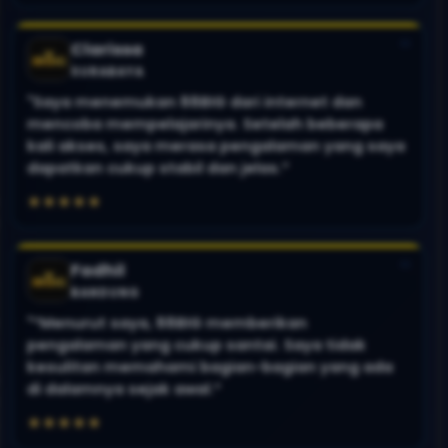
❝
Clarissa
SURABAYA
"Saya menemukan 88BIG dari internet dan
mencoba mempelajarinya. Setelah beberapa
kali akses, saya merasa pengalaman yang saya
dapatkan cukup stabil dan jelas.”
★★★★★
❝
Fadhil
BANDUNG
"“Menurut saya, 88BIG memberikan
pengalaman yang cukup santai. Saya tidak
kesulitan memahami bagian-bagian yang ada
di dalamnya sejak awal.”
★★★★★