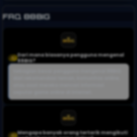
FAQ 88BIG
Dari mana biasanya pengguna mengenal
Q
88BIG?
Sebagian besar pengguna mengenal 88BIG
dari rekomendasi teman, komunitas online,
atau saat mereka mencari informasi
seputar game online di internet.
Mengapa banyak orang tertarik mengikuti
Q