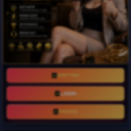
DAFTAR
LOGIN
PROMO