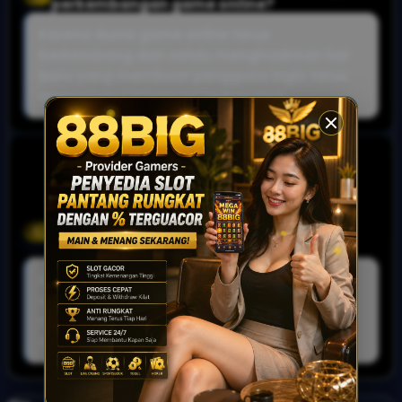
perkembangan game online?
Karena dunia game online terus
berkembang dan selalu menghadirkan hal
baru yang membuat pengguna ingin terus
mengetahui informasi terbarunya.
Apa yang biasanya dilakukan sebelum
seseorang mulai mengenal sebuah
Q
platform?
Banyak pengguna mencari gambaran
umum terlebih dahulu agar mereka lebih
memahami seperti apa platform tersebut
sebelum menggunakannya.