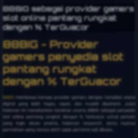
88BIG sebagai provider gamers
slot online pantang rungkat
dengan % TerGuacor
88BIG - Provider
gamers penyedia slot
pantang rungkat
dengan % TerGuacor
88BIG
membawa konsep provider gamers dengan tampilan arena
digital yang lebih tegas, cepat, dan mudah dipahami. Judul
halaman ini menekankan karakter utama 88BIG sebagai penyedia
slot online pantang rungkat dengan % TerGuacor untuk pemain
yang ingin akses praktis, halaman responsif, serta nuansa
permainan yang terasa aktif sejak pertama kali dibuka.