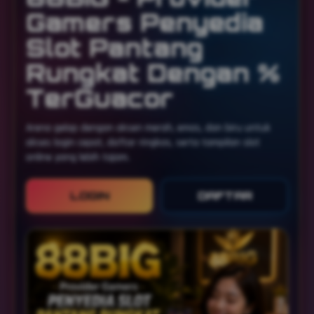
Gamers Penyedia
Slot Pantang
Rungkat Dengan %
TerGuacor
Arena gelap dengan aksen merah, emas, dan biru untuk
akses login cepat, daftar ringkas, serta tampilan slot
online yang lebih tajam.
LOGIN
DAFTAR