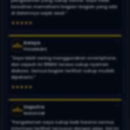
pengalaman yang cukup santai. Saya tidak
kesulitan memahami bagian-bagian yang ada
di dalamnya sejak awal.”
★★★★★
❝
Keisya
PEKANBARU
"Saya lebih sering menggunakan smartphone,
dan sejauh ini 88BIG terasa cukup nyaman
diakses. Semua bagian terlihat cukup mudah
dipahami.”
★★★★★
❝
Saputra
MAKASSAR
"Pengalaman saya cukup baik karena semua
informasi terlihat tersusun dengan jelas. Hal ini