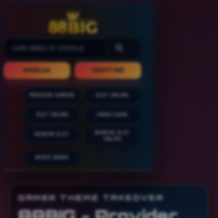
MASUK
DAFTAR
PROVIDER GAMERS
SLOT ONLINE
SLOT ONLINE
ARENA GAME
BANDAR SLOT
BANDAR SLOT
ONLINE
AKSES 88BIG
GAMER THEME TAKEOVER
88BIG - Provider