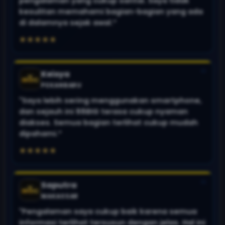
pengalaman yang cukup santai. Saya tidak
kesulitan memahami bagian-bagian yang ada
di dalamnya sejak awal.”
★★★★★
❝
Keisya
PEKANBARU
"Saya lebih sering menggunakan smartphone,
dan sejauh ini 88BIG terasa cukup nyaman
diakses. Semua bagian terlihat cukup mudah
dipahami.”
★★★★★
❝
Saputra
MAKASSAR
"Pengalaman saya cukup baik karena semua
informasi terlihat tersusun dengan jelas. Hal ini