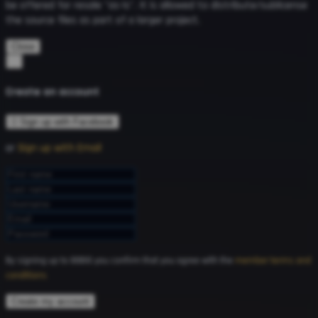
be offered for resale "as-is". It is allowed to distribute/sublicense
the source files as part of a larger project.
Close
×
Create an account
Sign up with Facebook
or
Sign up with Email
By signing up to 88BIG you confirm that you agree with the
member terms and
conditions
Create my account