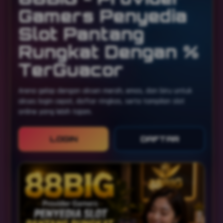
Gamers Penyedia
Slot Pantang
Rungkat Dengan %
TerGuacor
Arena gelap dengan aksen merah, emas, dan biru untuk
akses login cepat, daftar ringkas, serta tampilan slot
online yang lebih tajam.
LOGIN
DAFTAR