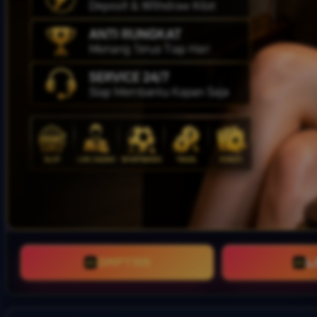
DAFTAR
L