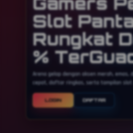
Gamers P
Slot Pant
Rungkat 
% TerGua
Arena gelap dengan aksen merah, emas, d
cepat, daftar ringkas, serta tampilan slot
LOGIN
DAFTAR