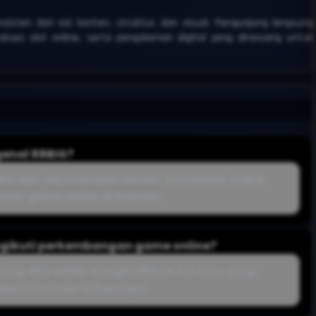
sisten dari sisi konten, struktur, dan visual. Pengunjung langsung
ses slot online, serta pengalaman digital yang dirancang untuk
enal 88BIG?
G dari rekomendasi teman, komunitas online,
tar game online di internet.
gikuti perkembangan game online?
bang dan selalu menghadirkan hal baru yang
ui informasi terbarunya.