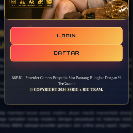
lot online pantang rungkat
s penyedia slot pantang
LOGIN
uacor
DAFTAR
ital yang lebih tegas, cepat, dan mudah dipahami. Judul halaman
ine pantang rungkat dengan % TerGuacor untuk pemain yang ingin
sa aktif sejak pertama kali dibuka.
88BIG - Provider Gamers Penyedia Slot Pantang Rungkat Dengan %
 pengalaman yang rapi: tombol login dan daftar mudah ditemukan,
TerGuacor
asi penting disusun agar pemain tidak perlu mencari terlalu jauh.
© COPYRIGHT 2026 88BIG x BIG TEAM.
ngalaman bermain yang stabil, tidak ribet, dan tetap fokus pada
 gelap memberi kesan arena malam, aksen merah menambah energi
ga tampilan tetap modern. Dengan perpaduan ini, halaman tidak
tas 88BIG sebagai provider gamers slot online yang cepat, tajam,