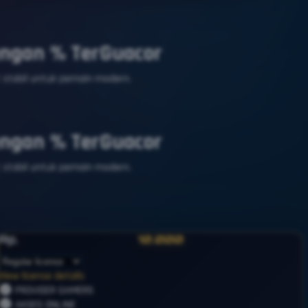
engan % TerGuacor
t stabil untuk pemain modern.
engan % TerGuacor
t stabil untuk pemain modern.
Rp.
10.000
View license details
PROVIDER GAMERS
AKSES ONLINE