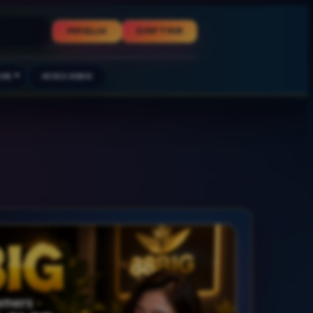
MASUK
DAFTAR
INE
AKSES 88BIG