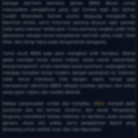
Sebagai platform bertema gamer, 88BIG dibuat untuk
menonjolkan pengalaman yang rapi: tombol login dan daftar
mudah ditemukan, banner utama langsung mengarah ke
identitas brand, serta informasi penting disusun agar pemain
tidak perlu mencari terlalu jauh. Frasa pantang rungkat pada title
diposisikan sebagai kesan pengalaman bermain yang stabil, tidak
ribet, dan tetap fokus pada kenyamanan pengguna.
Tema visual 88BIG juga perlu mengikuti arah tersebut. Warna
gelap memberi kesan arena malam, aksen merah menambah
energi kompetitif, emas memberi kesan premium, sedangkan biru
menjaga tampilan tetap modern. Dengan perpaduan ini, halaman
tidak hanya membaca title dengan tepat, tetapi juga
memperkuat identitas 88BIG sebagai provider gamers slot online
yang cepat, tajam, dan mudah dikenali.
Melalui penyesuaian artikel dan tampilan,
88BIG
menjadi lebih
konsisten dari sisi konten, struktur, dan visual. Pengunjung
langsung memahami bahwa halaman ini berfokus pada provider
gamers, akses slot online, serta pengalaman digital yang
dirancang untuk terlihat kuat dan siap digunakan.