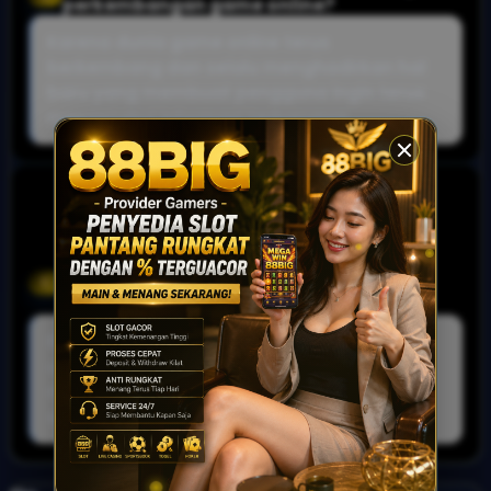
perkembangan game online?
Karena dunia game online terus
berkembang dan selalu menghadirkan hal
baru yang membuat pengguna ingin terus
mengetahui informasi terbarunya.
Apa yang biasanya dilakukan sebelum
seseorang mulai mengenal sebuah
Q
platform?
Banyak pengguna mencari gambaran
umum terlebih dahulu agar mereka lebih
memahami seperti apa platform tersebut
sebelum menggunakannya.