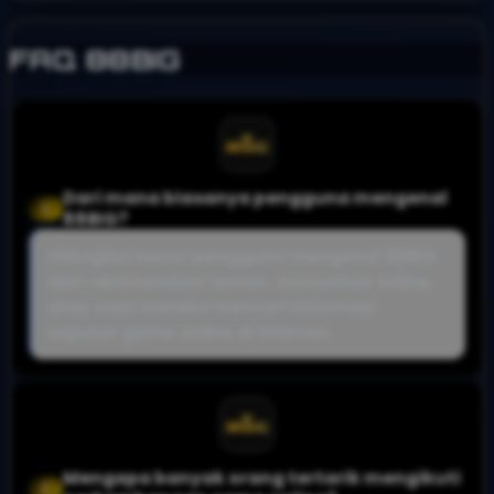
FAQ 88BIG
Dari mana biasanya pengguna mengenal
Q
88BIG?
Sebagian besar pengguna mengenal 88BIG
dari rekomendasi teman, komunitas online,
atau saat mereka mencari informasi
seputar game online di internet.
Mengapa banyak orang tertarik mengikuti
Q