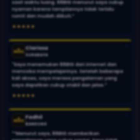
saat waktu luang. 88BIG menurut saya cukup
nyaman karena tampilannya tidak terlalu
rumit dan mudah diikuti.”
★★★★★
❝
Clarissa
SURABAYA
"Saya menemukan 88BIG dari internet dan
mencoba mempelajarinya. Setelah beberapa
kali akses, saya merasa pengalaman yang
saya dapatkan cukup stabil dan jelas.”
★★★★★
❝
Fadhil
BANDUNG
"“Menurut saya, 88BIG memberikan