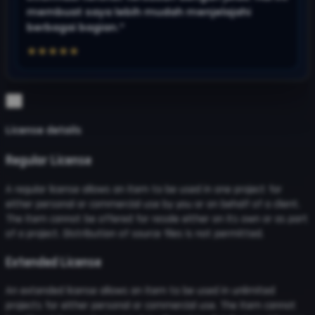
membuat saya lebih mudah menjelajahi
berbagai bagian.”
★★★★★
×
License details
Regular License
A regular license allows an item to be used in one project for
either personal or commercial use by you or on behalf of a client.
The item cannot be offered for resale either on its own or as part
of a project. Distribution of source files is not permitted.
Extended License
An extended license allows an item to be used in unlimited
projects for either personal or commercial use. The item cannot