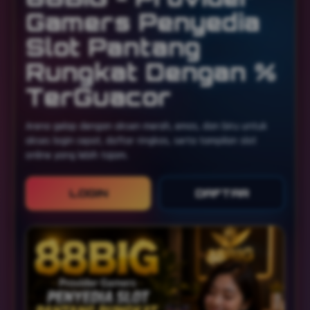
Gamers Penyedia
Slot Pantang
Rungkat Dengan %
TerGuacor
Arena gelap dengan aksen merah, emas, dan biru untuk
akses login cepat, daftar ringkas, serta tampilan slot
online yang lebih tajam.
LOGIN
DAFTAR