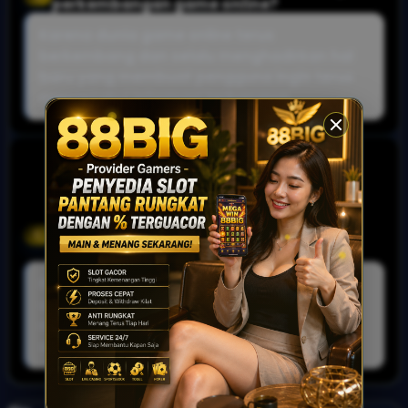
perkembangan game online?
Karena dunia game online terus
berkembang dan selalu menghadirkan hal
baru yang membuat pengguna ingin terus
mengetahui informasi terbarunya.
Apa yang biasanya dilakukan sebelum
seseorang mulai mengenal sebuah
Q
platform?
Banyak pengguna mencari gambaran
umum terlebih dahulu agar mereka lebih
memahami seperti apa platform tersebut
sebelum menggunakannya.