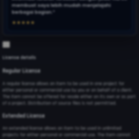
membuat saya lebih mudah menjelajahi
berbagai bagian.”
★★★★★
×
License details
Regular License
A regular license allows an item to be used in one project for
either personal or commercial use by you or on behalf of a client.
The item cannot be offered for resale either on its own or as part
of a project. Distribution of source files is not permitted.
Extended License
An extended license allows an item to be used in unlimited
projects for either personal or commercial use. The item cannot