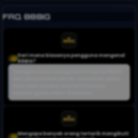
FAQ 88BIG
Dari mana biasanya pengguna mengenal
Q
88BIG?
Sebagian besar pengguna mengenal 88BIG
dari rekomendasi teman, komunitas online,
atau saat mereka mencari informasi
seputar game online di internet.
Mengapa banyak orang tertarik mengikuti
Q