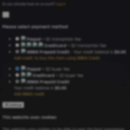
Do you already have an account?
Log in
×
Please select payment method
Paypal
+ $2 transaction fee
Creditcard
+ $2 transaction fee
88BIG Prepaid Credit
- Your credit balance is
$0.00
Add credit to buy this item using 88BIG Credit
Paypal
+ $2 buyer fee
Creditcard
+ $2 buyer fee
88BIG Prepaid Credit
Your credit balance is
$0.00
Add 88BIG credit
Continue
This website uses cookies
This website uses cookies to be able to give the best experience