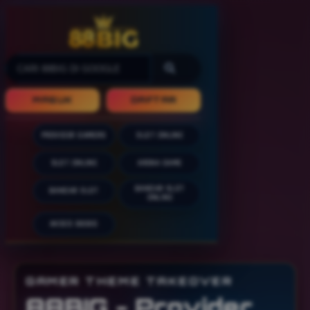
MASUK
DAFTAR
PROVIDER GAMERS
SLOT ONLINE
SLOT ONLINE
ARENA GAME
BANDAR SLOT
BANDAR SLOT
ONLINE
AKSES 88BIG
GAMER THEME TAKEOVER
88BIG - Provider