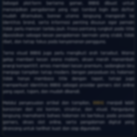
Sebagai platform bertema gamer, 88BIG dibuat untuk
menonjolkan pengalaman yang rapi: tombol login dan daftar
mudah ditemukan, banner utama langsung mengarah ke
identitas brand, serta informasi penting disusun agar pemain
tidak perlu mencari terlalu jauh. Frasa pantang rungkat pada title
diposisikan sebagai kesan pengalaman bermain yang stabil, tidak
ribet, dan tetap fokus pada kenyamanan pengguna.
Tema visual 88BIG juga perlu mengikuti arah tersebut. Warna
gelap memberi kesan arena malam, aksen merah menambah
energi kompetitif, emas memberi kesan premium, sedangkan biru
menjaga tampilan tetap modern. Dengan perpaduan ini, halaman
tidak hanya membaca title dengan tepat, tetapi juga
memperkuat identitas 88BIG sebagai provider gamers slot online
yang cepat, tajam, dan mudah dikenali.
Melalui penyesuaian artikel dan tampilan,
88BIG
menjadi lebih
konsisten dari sisi konten, struktur, dan visual. Pengunjung
langsung memahami bahwa halaman ini berfokus pada provider
gamers, akses slot online, serta pengalaman digital yang
dirancang untuk terlihat kuat dan siap digunakan.