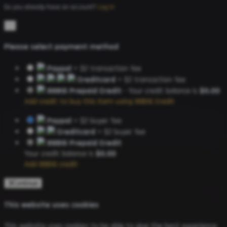
Do you already have an account?
Log in
×
Please select payment method
Paypal
+ $2 transaction fee
Creditcard
+ $2 transaction fee
88BIG Prepaid Credit
- Your credit balance is
$0.00
Add credit to buy this item using 88BIG Credit
Paypal
+ $2 buyer fee
Creditcard
+ $2 buyer fee
88BIG Prepaid Credit
Your credit balance is
$0.00
Add 88BIG credit
Continue
This website uses cookies
This website uses cookies to be able to give the best experience