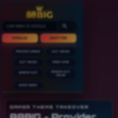
MASUK
DAFTAR
PROVIDER GAMERS
SLOT ONLINE
SLOT ONLINE
ARENA GAME
BANDAR SLOT
BANDAR SLOT
ONLINE
AKSES 88BIG
GAMER THEME TAKEOVER
88BIG - Provider