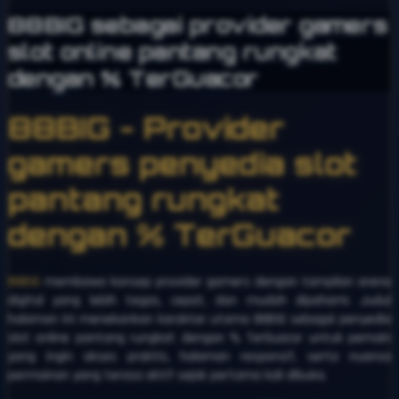
88BIG sebagai provider gamers
slot online pantang rungkat
dengan % TerGuacor
88BIG - Provider
gamers penyedia slot
pantang rungkat
dengan % TerGuacor
88BIG
membawa konsep provider gamers dengan tampilan arena
digital yang lebih tegas, cepat, dan mudah dipahami. Judul
halaman ini menekankan karakter utama 88BIG sebagai penyedia
slot online pantang rungkat dengan % TerGuacor untuk pemain
yang ingin akses praktis, halaman responsif, serta nuansa
permainan yang terasa aktif sejak pertama kali dibuka.