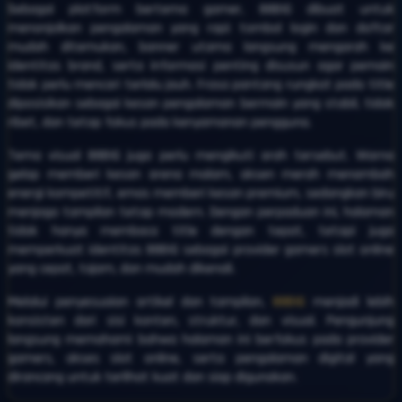
Sebagai platform bertema gamer, 88BIG dibuat untuk
menonjolkan pengalaman yang rapi: tombol login dan daftar
mudah ditemukan, banner utama langsung mengarah ke
identitas brand, serta informasi penting disusun agar pemain
tidak perlu mencari terlalu jauh. Frasa pantang rungkat pada title
diposisikan sebagai kesan pengalaman bermain yang stabil, tidak
ribet, dan tetap fokus pada kenyamanan pengguna.
Tema visual 88BIG juga perlu mengikuti arah tersebut. Warna
gelap memberi kesan arena malam, aksen merah menambah
energi kompetitif, emas memberi kesan premium, sedangkan biru
menjaga tampilan tetap modern. Dengan perpaduan ini, halaman
tidak hanya membaca title dengan tepat, tetapi juga
memperkuat identitas 88BIG sebagai provider gamers slot online
yang cepat, tajam, dan mudah dikenali.
Melalui penyesuaian artikel dan tampilan,
88BIG
menjadi lebih
konsisten dari sisi konten, struktur, dan visual. Pengunjung
langsung memahami bahwa halaman ini berfokus pada provider
gamers, akses slot online, serta pengalaman digital yang
dirancang untuk terlihat kuat dan siap digunakan.