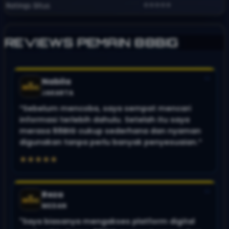
⭐️⭐️⭐️⭐️⭐️
Ratings Situs
REVIEWS PEMAIN 88BIG
❝
Nabila
JAKARTA
“Sebelum mencoba, saya sempat mencari
informasi terlebih dahulu. Setelah itu saya
merasa 88BIG cukup sederhana dan nyaman
digunakan tanpa perlu banyak penyesuaian.”
★★★★★
❝
Reza
MEDAN
"Saya biasanya mengakses platform digital