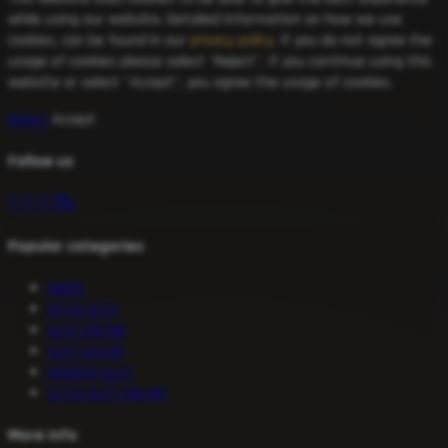
while using our website. Detailed information on how we use
cookies, can be found in our
privacy policy
. If you do not agree the
usage of cookies please select "Reject". If you continue using this
website or select "Accept", you agree the usage of cookies.
Reject
Accept
Follow
us
Popular
categories
88BIG
SITUS SLOT
SLOT ONLINE
SLOT GACOR
BANDAR SLOT
SITUS SLOT ONLINE
More
info