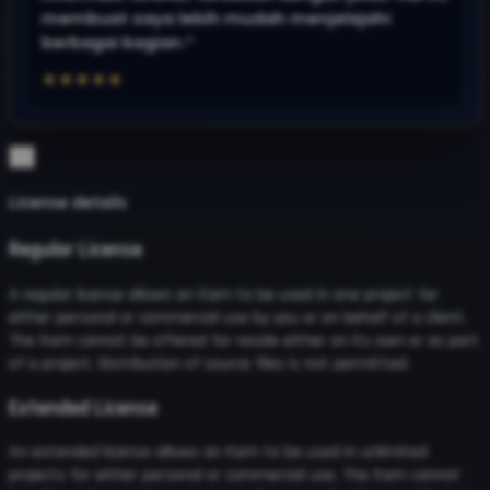
membuat saya lebih mudah menjelajahi
berbagai bagian.”
★★★★★
×
License details
Regular License
A regular license allows an item to be used in one project for
either personal or commercial use by you or on behalf of a client.
The item cannot be offered for resale either on its own or as part
of a project. Distribution of source files is not permitted.
Extended License
An extended license allows an item to be used in unlimited
projects for either personal or commercial use. The item cannot