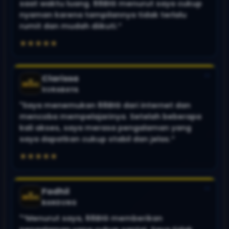
saat waktu luang. 88BIG menurut saya cukup
nyaman karena tampilannya tidak terlalu
rumit dan mudah diikuti.”
★★★★★
❝
Clarissa
SURABAYA
"Saya menemukan 88BIG dari internet dan
mencoba mempelajarinya. Setelah beberapa
kali akses, saya merasa pengalaman yang
saya dapatkan cukup stabil dan jelas.”
★★★★★
❝
Fadhil
BANDUNG
"“Menurut saya, 88BIG memberikan