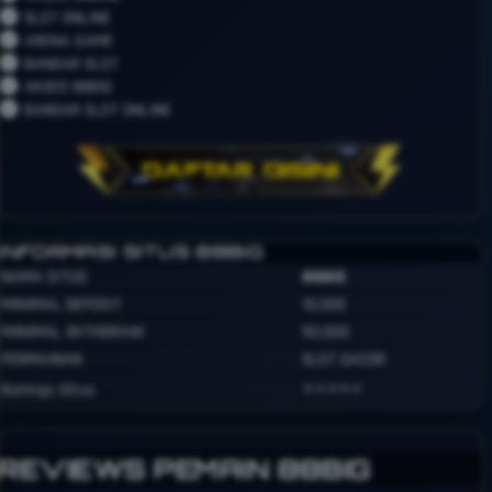
SLOT ONLINE
ARENA GAME
BANDAR SLOT
AKSES 88BIG
BANDAR SLOT ONLINE
INFORMASI SITUS 88BIG
NAMA SITUS
88BIG
MINIMAL DEPOSIT
10.000
MINIMAL WITHDRAW
50.000
PERMAINAN
SLOT GACOR
⭐️⭐️⭐️⭐️⭐️
Ratings Situs
REVIEWS PEMAIN 88BIG