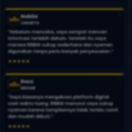
❝
Nabila
JAKARTA
“Sebelum mencoba, saya sempat mencari
informasi terlebih dahulu. Setelah itu saya
merasa 88BIG cukup sederhana dan nyaman
digunakan tanpa perlu banyak penyesuaian.”
★★★★★
❝
Reza
MEDAN
"Saya biasanya mengakses platform digital
saat waktu luang. 88BIG menurut saya cukup
nyaman karena tampilannya tidak terlalu rumit
dan mudah diikuti.”
★★★★★