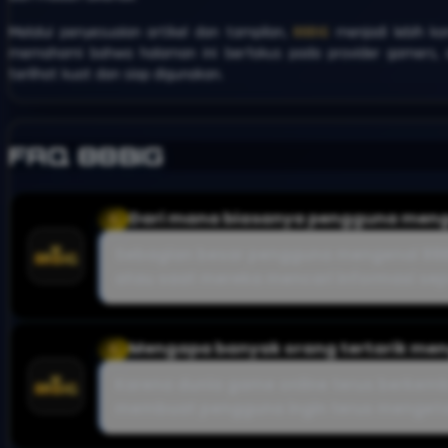
Melalui penyesuaian artikel dan tampilan,
88BIG
menjadi lebih kon
memahami bahwa halaman ini berfokus pada provider gamers, ak
terlihat kuat dan siap digunakan.
FAQ 88BIG
Dari mana biasanya pengguna meng
Q
Sebagian besar pengguna mengenal 88BI
atau saat mereka mencari informasi sepu
Mengapa banyak orang tertarik men
Q
Karena dunia game online terus berkem
membuat pengguna ingin terus mengetah