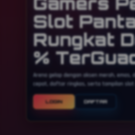
Gamers P
Slot Pant
Rungkat 
% TerGua
Arena gelap dengan aksen merah, emas, d
cepat, daftar ringkas, serta tampilan slot
LOGIN
DAFTAR